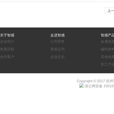
上
关于智感
走进智感
智感产
企业简介
公司荣誉
金属包
发展历程
资质证书
磁性材
合作客户
企业文化
其他包
军工产
Copyright © 2017 杭
浙公网安备 330106