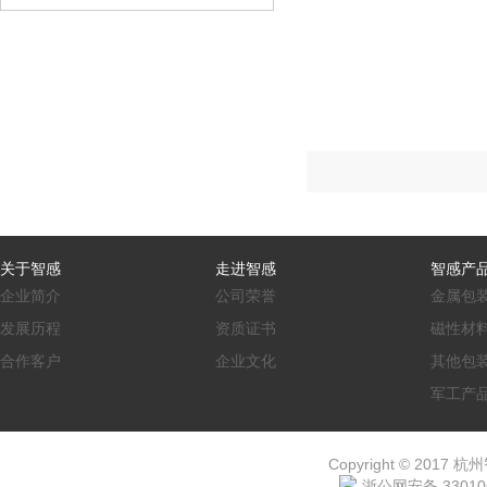
关于智感
走进智感
智感产
企业简介
公司荣誉
金属包
发展历程
资质证书
磁性材
合作客户
企业文化
其他包
军工产
Copyright © 2017 杭
浙公网安备 330106