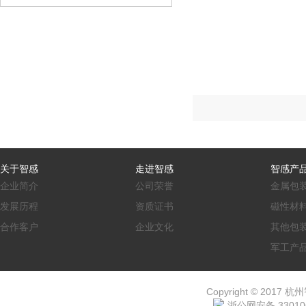
关于智感
走进智感
智感产
企业简介
公司荣誉
金属包
发展历程
资质证书
磁性材
合作客户
企业文化
其他包
军工产
Copyright © 2017 杭
浙公网安备 330106